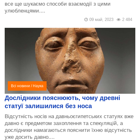
все ще шукаємо способи взаємодії з цими
улюбленцями....
09 май, 2023
2 484
Всі новини
/
Наука
Дослідники пояснюють, чому древні
статуї залишилися без носа
Відсутність носів на давньоєгипетських статуях вже
давно є предметом захоплення та спекуляцій, а
дослідники намагаються пояснити їхню відсутність
уже досить давно....