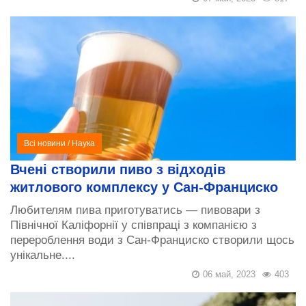
Всі новини
/
Наука
Вчені створили пиво з відходів
житлового комплексу у Сан-Франциско
Любителям пива приготуватись — пивовари з
Північної Каліфорнії у співпраці з компанією з
перероблення води з Сан-Франциско створили щось
унікальне....
06 май, 2023
403