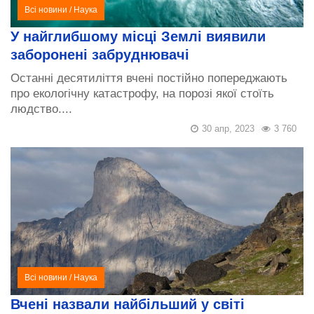
Всі новини
/
Наука
У найглибшому місці Землі виявили
заборонені забруднювачі
Останні десятиліття вчені постійно попереджають
про екологічну катастрофу, на порозі якої стоїть
людство....
30 апр, 2023
3 760
Всі новини
/
Наука
Вчені назвали найбільший у світі