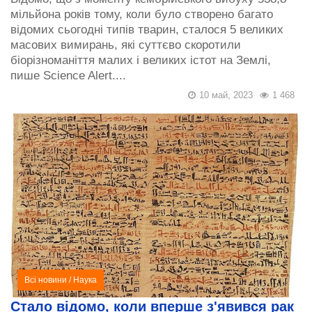
мільйона років тому, коли було створено багато
відомих сьогодні типів тварин, сталося 5 великих
масових вимирань, які суттєво скоротили
біорізноманіття малих і великих істот на Землі,
пише Science Alert....
10 май, 2023
1 468
Всі новини
/
Наука
Стало відомо, коли вперше з'явився рак