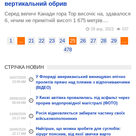
вертикальний обрив
Серед величі Канади гора Тор височіє на, здавалося
б, нічим не примітній висоті 1 675 метрів....
29 апр, 2023
537
1
...
21
22
23
24
25
26
27
28
29
...
478
СТРІЧКА НОВИН
У Флориді американський винищувач епічно
16/07/2026
23:00 AM
пролетів прямо над пляжем з відпочиваючими
(ВІДЕО)
У Києві автівка провалилась під асфальт через
28/06/2026
00:04 AM
прорив водопровідної магістралі (ФОТО)
Росія відмовляється забирати частину своїх
14/06/2026
23:27 AM
військовополонених
Найгірше, що можна зробити для суглобів:
26/05/2026
22:17 AM
хірург пояснив, від якої звички варто