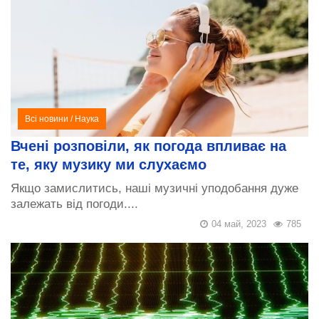
Всі новини
/
Наука
Вчені розповіли, як погода впливає на
те, яку музику ми слухаємо
Якщо замислитись, наші музичні уподобання дуже
залежать від погоди....
04 май, 2023
785