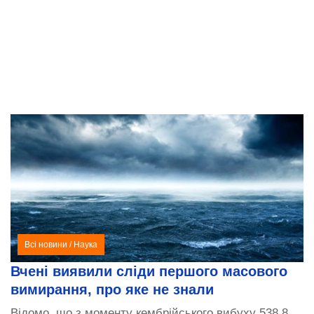
Всі новини
/
Наука
Вчені виявили сліди першого масового
вимирання, про яке не знали
Відомо, що з моменту кембрійського вибуху 538,8