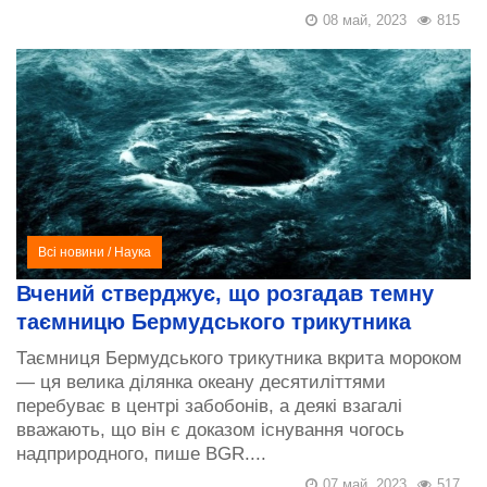
08 май, 2023
815
Всі новини
/
Наука
Вчений стверджує, що розгадав темну
таємницю Бермудського трикутника
Таємниця Бермудського трикутника вкрита мороком
— ця велика ділянка океану десятиліттями
перебуває в центрі забобонів, а деякі взагалі
вважають, що він є доказом існування чогось
надприродного, пише BGR....
07 май, 2023
517