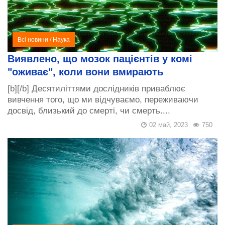
Всі новини
/
Наука
Виявлено, що мозок пацієнтів у комі
"оживає", коли вони вмирають
[b][/b] Десятиліттями дослідників приваблює
вивчення того, що ми відчуваємо, переживаючи
досвід, близький до смерті, чи смерть....
02 май, 2023
750