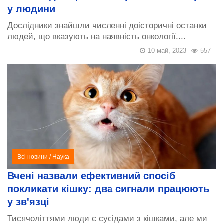
у людини
Дослідники знайшли численні доісторичні останки
людей, що вказують на наявність онкології....
10 май, 2023
557
Всі новини
/
Наука
Вчені назвали ефективний спосіб
покликати кішку: два сигнали працюють
у зв'язці
Тисячоліттями люди є сусідами з кішками, але ми