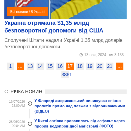
Всі новини
/
В УкраЇні
Україна отримала $1,35 млрд
безповоротної допомоги від США
Сполучені Штати надали Україні 1,35 млрд доларів
безповоротної допомоги...
13 ноя, 2024
3 135
1
...
13
14
15
16
17
18
19
20
21
...
3861
СТРІЧКА НОВИН
У Флориді американський винищувач епічно
16/07/2026
23:00 AM
пролетів прямо над пляжем з відпочиваючими
(ВІДЕО)
У Києві автівка провалилась під асфальт через
28/06/2026
00:04 AM
прорив водопровідної магістралі (ФОТО)