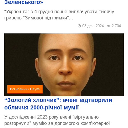
Зеленського»
“Укрпошта” з 4 грудня почне виплачувати тисячу
гривень “Зимової підтримки”...
03 дек, 2024
2 704
Всі новини
/
Наука
“Золотий хлопчик”: вчені відтворили
обличчя 2000-річної мумії
У дослідженні 2023 року вчені “віртуально
розгорнули” мумію за допомогою комп’ютерної