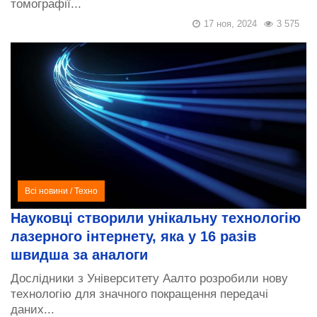
томографії...
17 ноя, 2024
3 575
Всі новини
/
Техно
Науковці створили унікальну технологію
лазерного інтернету, яка у 16 разів
швидша за аналоги
Дослідники з Університету Аалто розробили нову
технологію для значного покращення передачі
даних...