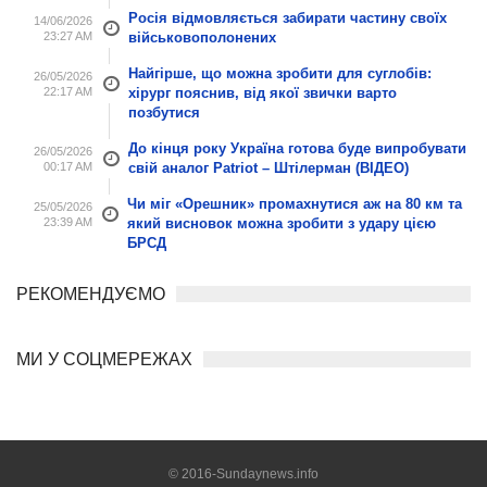
Росія відмовляється забирати частину своїх
14/06/2026
23:27 AM
військовополонених
Найгірше, що можна зробити для суглобів:
26/05/2026
22:17 AM
хірург пояснив, від якої звички варто
позбутися
До кінця року Україна готова буде випробувати
26/05/2026
00:17 AM
свій аналог Patriot – Штілерман (ВІДЕО)
Чи міг «Орешник» промахнутися аж на 80 км та
25/05/2026
23:39 AM
який висновок можна зробити з удару цією
БРСД
РЕКОМЕНДУЄМО
МИ У СОЦМЕРЕЖАХ
© 2016-Sundaynews.info