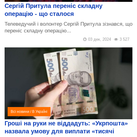
Сергій Притула переніс складну
операцію - що сталося
Телеведучий і волонтер Сергій Притула зізнався, що
переніс складну операцію...
03 дек, 2024
3 527
Всі новини
/
В УкраЇні
Гроші на руки не віддадуть: «Укрпошта»
назвала умову для виплати «тисячі