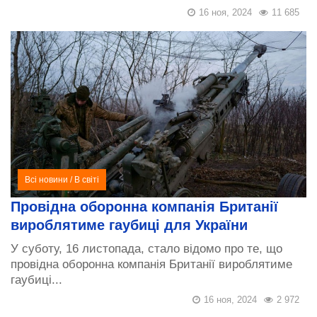
16 ноя, 2024
11 685
Всі новини
/
В світі
Провідна оборонна компанія Британії
вироблятиме гаубиці для України
У суботу, 16 листопада, стало відомо про те, що
провідна оборонна компанія Британії вироблятиме
гаубиці...
16 ноя, 2024
2 972