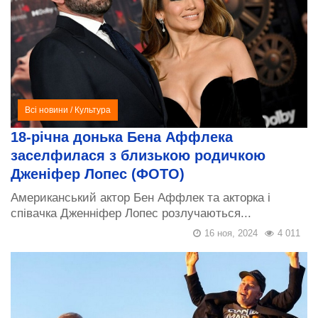
Всі новини
/
Культура
18-річна донька Бена Аффлека
заселфилася з близькою родичкою
Дженіфер Лопес (ФОТО)
Американський актор Бен Аффлек та акторка і
співачка Дженніфер Лопес розлучаються...
16 ноя, 2024
4 011