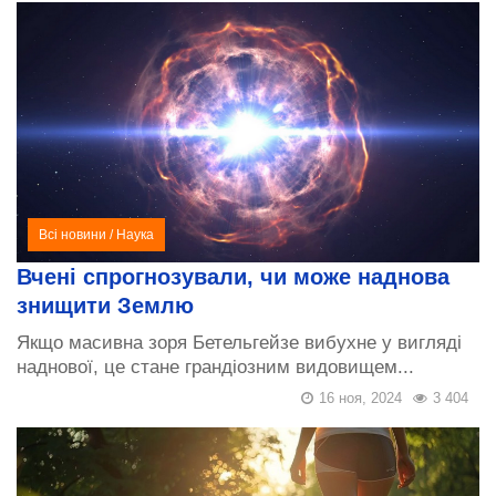
Всі новини
/
Наука
Вчені спрогнозували, чи може наднова
знищити Землю
Якщо масивна зоря Бетельгейзе вибухне у вигляді
наднової, це стане грандіозним видовищем...
16 ноя, 2024
3 404