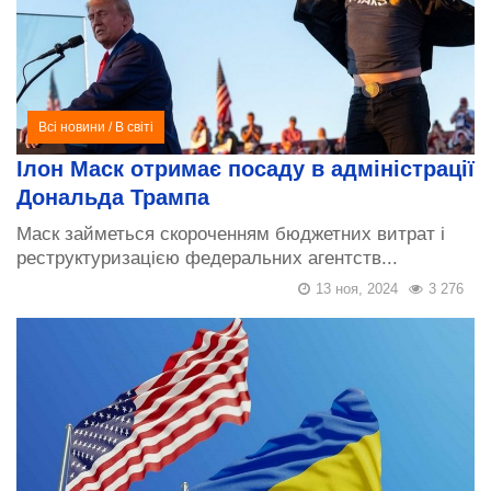
Всі новини
/
В світі
Ілон Маск отримає посаду в адміністрації
Дональда Трампа
Маск займеться скороченням бюджетних витрат і
реструктуризацією федеральних агентств...
13 ноя, 2024
3 276