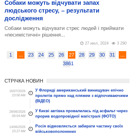
Собаки можуть відчувати запах
людського стресу, – результати
дослідження
Собаки можуть відчувати стрес людей і приймати
«песимістичні» рішення...
27 июл, 2024
3 290
1
...
23
24
25
26
27
28
29
30
31
...
3861
СТРІЧКА НОВИН
У Флориді американський винищувач епічно
16/07/2026
23:00 AM
пролетів прямо над пляжем з відпочиваючими
(ВІДЕО)
У Києві автівка провалилась під асфальт через
28/06/2026
00:04 AM
прорив водопровідної магістралі (ФОТО)
Росія відмовляється забирати частину своїх
14/06/2026
23:27 AM
військовополонених