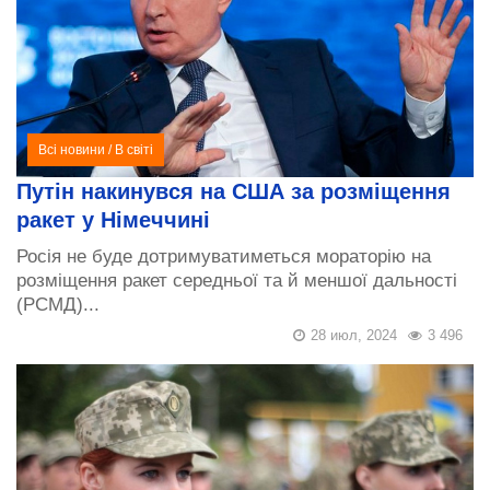
Всі новини
/
В світі
Путін накинувся на США за розміщення
ракет у Німеччині
Росія не буде дотримуватиметься мораторію на
розміщення ракет середньої та й меншої дальності
(РСМД)...
28 июл, 2024
3 496