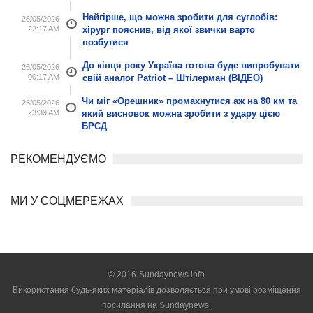
Найгірше, що можна зробити для суглобів:
26/05/2026
22:17 AM
хірург пояснив, від якої звички варто
позбутися
До кінця року Україна готова буде випробувати
26/05/2026
00:17 AM
свій аналог Patriot – Штілерман (ВІДЕО)
Чи міг «Орешник» промахнутися аж на 80 км та
25/05/2026
23:39 AM
який висновок можна зробити з удару цією
БРСД
РЕКОМЕНДУЄМО
МИ У СОЦМЕРЕЖАХ
© 2016-Sundaynews.info
Використання будь-яких матеріалів дозволяється при умові розміщення
посилання на
Sundaynews.