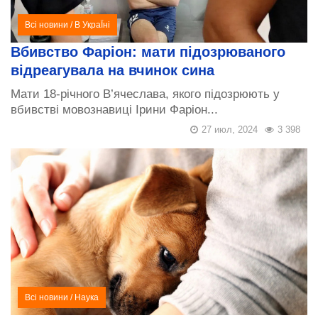
Всі новини
/
В УкраЇні
Вбивство Фаріон: мати підозрюваного
відреагувала на вчинок сина
Мати 18-річного В’ячеслава, якого підозрюють у
вбивстві мовознавиці Ірини Фаріон...
27 июл, 2024
3 398
Всі новини
/
Наука