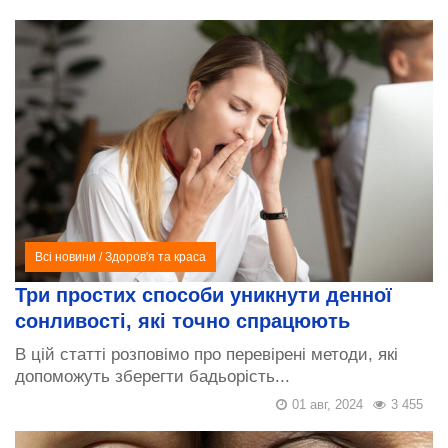
Всі новини
/
Здоров'я та краса
Три простих способи уникнути денної
сонливості, які точно спрацюють
В цій статті розповімо про перевірені методи, які
допоможуть зберегти бадьорість...
01 авг, 2024
3 455