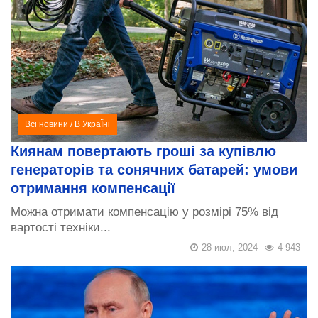
Всі новини
/
В УкраЇні
Киянам повертають гроші за купівлю
генераторів та сонячних батарей: умови
отримання компенсації
Можна отримати компенсацію у розмірі 75% від
вартості техніки...
28 июл, 2024
4 943