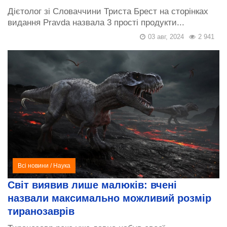
Дієтолог зі Словаччини Триста Брест на сторінках
видання Pravda назвала 3 прості продукти...
03 авг, 2024
2 941
Всі новини
/
Наука
Світ виявив лише малюків: вчені
назвали максимально можливий розмір
тиранозаврів