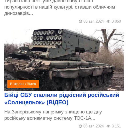
Тиранозавр рекс уже давно набув своєї
популярності в нашій культурі, ставши обличчям
динозаврів...
03 авг, 2024
3 050
В УкраЇні
/
Відео
Бійці СБУ спалили рідкісний російський
«Солнцепьок» (ВІДЕО)
На Запорізькому напрямку знищено ще дну
російську вогнеметну систему ТОС-1А...
03 авг, 2024
3 151