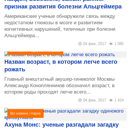
признак развития болезни Альцгеймера
Американские ученые обнаружили связь между
недостатком глюкозы в мозге и развитием
когнитивных нарушений, типичных при болезни
Альцгеймера...
04 фев, 2017
1 085
Всі новини
/
Здоров'я та краса
Назван возраст, в котором легче всего
рожать
Главный внештатный акушер-гинеколог Москвы
Александр Коноплянников обозначил возраст, в
котором роды проходят легче всегo...
04 фев, 2017
1 424
Всі новини
/
Наука
Ахуна Монс: ученые разгадали загадку