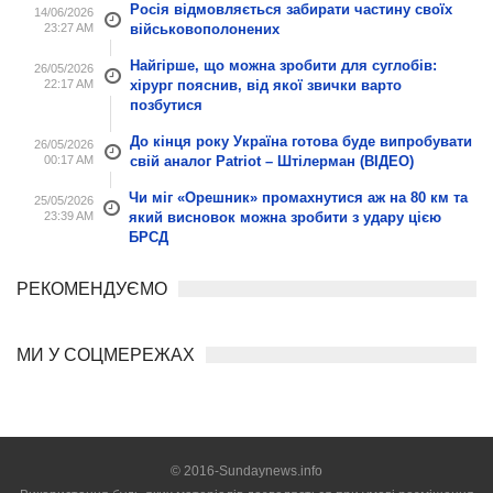
Росія відмовляється забирати частину своїх
14/06/2026
23:27 AM
військовополонених
Найгірше, що можна зробити для суглобів:
26/05/2026
22:17 AM
хірург пояснив, від якої звички варто
позбутися
До кінця року Україна готова буде випробувати
26/05/2026
00:17 AM
свій аналог Patriot – Штілерман (ВІДЕО)
Чи міг «Орешник» промахнутися аж на 80 км та
25/05/2026
23:39 AM
який висновок можна зробити з удару цією
БРСД
РЕКОМЕНДУЄМО
МИ У СОЦМЕРЕЖАХ
© 2016-Sundaynews.info