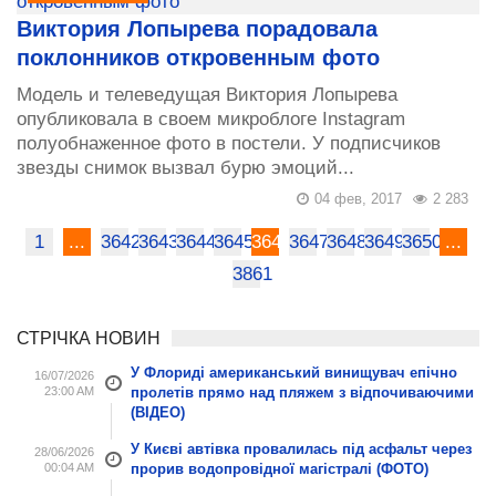
Виктория Лопырева порадовала
поклонников откровенным фото
Модель и телеведущая Виктория Лопырева
опубликовала в своем микроблоге Instagram
полуобнаженное фото в постели. У подписчиков
звезды снимок вызвал бурю эмоций...
04 фев, 2017
2 283
1
...
3642
3643
3644
3645
3646
3647
3648
3649
3650
...
3861
СТРІЧКА НОВИН
У Флориді американський винищувач епічно
16/07/2026
23:00 AM
пролетів прямо над пляжем з відпочиваючими
(ВІДЕО)
У Києві автівка провалилась під асфальт через
28/06/2026
00:04 AM
прорив водопровідної магістралі (ФОТО)