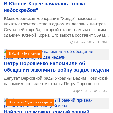
В Южной Корее началась "гонка
небоскребов"
Южнокорейская корпорация "Хендэ" намерена
начать строительство в одном из деловых центров
Сеула небоскреба, который станет самым высоким
зданием Южной Кореи. Его высота составит 569 м...
04 фев, 2017
789
В УкраЇні
/
Топ новини
Петру Порошенко напомнили об
обещании закончить войну за две недели
Депутат Верховной рады Украины Вадим Новинский
напомнил президенту страны Петру Порошенко...
04 фев, 2017
2 236
Всі новини
/
Здоров'я та краса
Найден, возможно, самый ранний