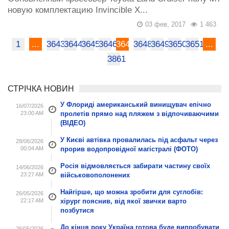
новую комплектацию Invincible X...
03 фев, 2017
1 463
1
...
3643
3644
3645
3646
3647
3648
3649
3650
3651
...
3861
СТРІЧКА НОВИН
У Флориді американський винищувач епічно
16/07/2026
23:00 AM
пролетів прямо над пляжем з відпочиваючими
(ВІДЕО)
У Києві автівка провалилась під асфальт через
28/06/2026
00:04 AM
прорив водопровідної магістралі (ФОТО)
Росія відмовляється забирати частину своїх
14/06/2026
23:27 AM
військовополонених
Найгірше, що можна зробити для суглобів:
26/05/2026
22:17 AM
хірург пояснив, від якої звички варто
позбутися
До кінця року Україна готова буде випробувати
26/05/2026