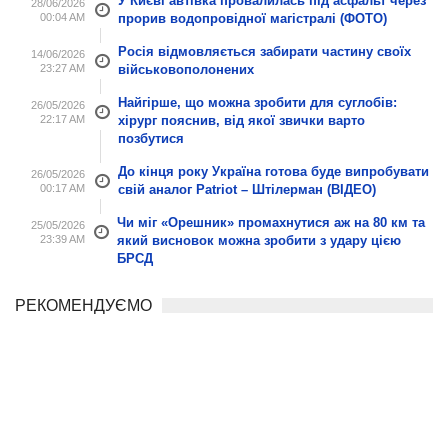
У Києві автівка провалилась під асфальт через
28/06/2026
00:04 AM
прорив водопровідної магістралі (ФОТО)
Росія відмовляється забирати частину своїх
14/06/2026
23:27 AM
військовополонених
Найгірше, що можна зробити для суглобів:
26/05/2026
22:17 AM
хірург пояснив, від якої звички варто
позбутися
До кінця року Україна готова буде випробувати
26/05/2026
00:17 AM
свій аналог Patriot – Штілерман (ВІДЕО)
Чи міг «Орешник» промахнутися аж на 80 км та
25/05/2026
23:39 AM
який висновок можна зробити з удару цією
БРСД
РЕКОМЕНДУЄМО