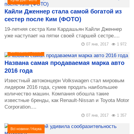
Культура
/
Фото
Кайли Дженнер стала самой богатой из
сестер после Ким (ФОТО)
19-летняя сестра Ким Кардашьян Кайли Дженнер
уже наступает на пятки своей старшей сестре....
07 янв, 2017
1 972
Всі новини
/
Техно
Названа самая продаваемая марка авто
2016 года
Известный автоконцерн Volkswagen стал мировым
лидером 2016 года, сумев продать наибольшее
количество машин. Компания обошла такие
известные бренды, как Renault-Nissan и Toyota Motor
Corporation....
07 янв, 2017
1 357
Всі новини
/
Наука