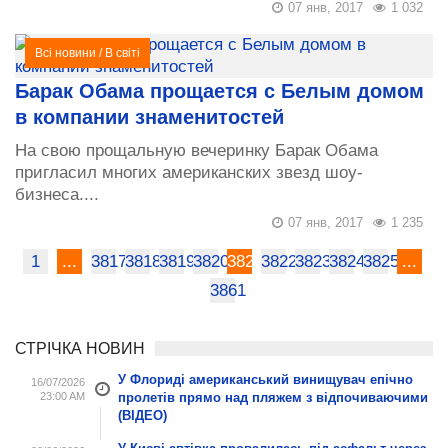
07 янв, 2017
1 032
Всі новини
/
В світі
Барак Обама прощается с Белым домом
в компании знаменитостей
На свою прощальную вечеринку Барак Обама
пригласил многих американских звезд шоу-
бизнеса....
07 янв, 2017
1 235
1
...
3817
3818
3819
3820
3821
3822
3823
3824
3825
...
3861
СТРІЧКА НОВИН
У Флориді американський винищувач епічно
16/07/2026
23:00 AM
пролетів прямо над пляжем з відпочиваючими
(ВІДЕО)