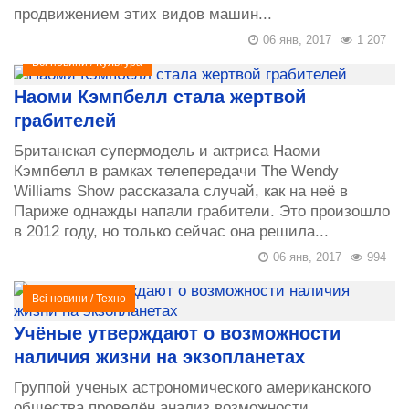
продвижением этих видов машин...
06 янв, 2017
1 207
Всі новини
/
Культура
Наоми Кэмпбелл стала жертвой
грабителей
Британская супермодель и актриса Наоми
Кэмпбелл в рамках телепередачи The Wendy
Williams Show рассказала случай, как на неё в
Париже однажды напали грабители. Это произошло
в 2012 году, но только сейчас она решила...
06 янв, 2017
994
Всі новини
/
Техно
Учёные утверждают о возможности
наличия жизни на экзопланетах
Группой ученых астрономического американского
общества проведён анализ возможности