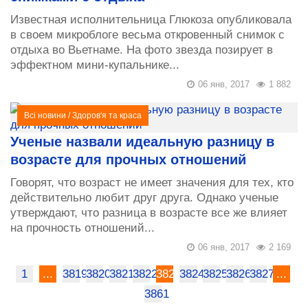
Известная исполнительница Глюкоза опубликовала
в своем микроблоге весьма откровенный снимок с
отдыха во Вьетнаме. На фото звезда позирует в
эффектном мини-купальнике...
06 янв, 2017
1 882
Всі новини
/
Здоров'я та краса
Ученые назвали идеальную разницу в
возрасте для прочных отношений
Говорят, что возраст не имеет значения для тех, кто
действительно любит друг друга. Однако ученые
утверждают, что разница в возрасте все же влияет
на прочность отношений...
06 янв, 2017
2 169
1
...
3819
3820
3821
3822
3823
3824
3825
3826
3827
...
3861