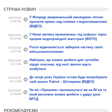
СТРІЧКА НОВИН
У Флориді американський винищувач епічно
16/07/2026
23:00 AM
пролетів прямо над пляжем з відпочиваючими
(ВІДЕО)
У Києві автівка провалилась під асфальт через
28/06/2026
00:04 AM
прорив водопровідної магістралі (ФОТО)
Росія відмовляється забирати частину своїх
14/06/2026
23:27 AM
військовополонених
Найгірше, що можна зробити для суглобів:
26/05/2026
22:17 AM
хірург пояснив, від якої звички варто
позбутися
До кінця року Україна готова буде випробувати
26/05/2026
00:17 AM
свій аналог Patriot – Штілерман (ВІДЕО)
Чи міг «Орешник» промахнутися аж на 80 км та
25/05/2026
23:39 AM
який висновок можна зробити з удару цією
БРСД
РЕКОМЕНДУЄМО