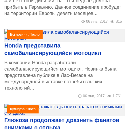
4-й пехотной дивизии, на этой неделе должна
прибыть в Германию. Данное соединение пробудет
на территории Европы девять месяцев...
06 янв, 2017
815
Всі новини
/
Техно
Honda представила
самобалансирующийся мотоцикл
В компании Honda разработали
самобалансирующийся мотоцикл. Новинка была
представлена публике в Лас-Вегасе на
международной выставке потребительских
технологий...
06 янв, 2017
1 761
Культура
/
Фото
Глюкоза продолжает дразнить фанатов
снимками с отдыха