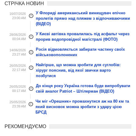
СТРІЧКА НОВИН
У Флориді американський винищувач епічно
16/07/2026
23:00 AM
пролетів прямо над пляжем з відпочиваючими
(ВІДЕО)
У Києві автівка провалилась під асфальт через
28/06/2026
00:04 AM
прорив водопровідної магістралі (ФОТО)
Росія відмовляється забирати частину своїх
14/06/2026
23:27 AM
військовополонених
Найгірше, що можна зробити для суглобів:
26/05/2026
22:17 AM
хірург пояснив, від якої звички варто
позбутися
До кінця року Україна готова буде випробувати
26/05/2026
00:17 AM
свій аналог Patriot – Штілерман (ВІДЕО)
Чи міг «Орешник» промахнутися аж на 80 км та
25/05/2026
23:39 AM
який висновок можна зробити з удару цією
БРСД
РЕКОМЕНДУЄМО