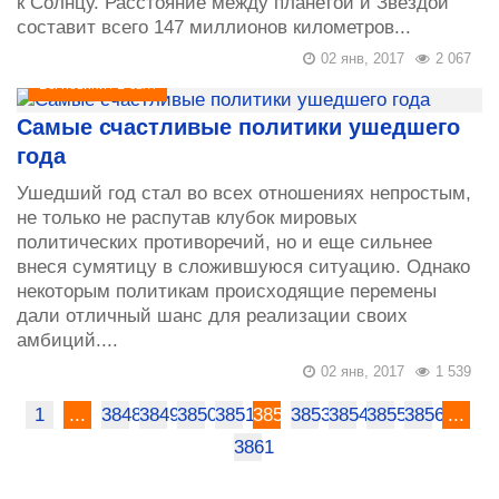
к Солнцу. Расстояние между планетой и Звездой
составит всего 147 миллионов километров...
02 янв, 2017
2 067
Всі новини
/
В світі
Самые счастливые политики ушедшего
года
Ушедший год стал во всех отношениях непростым,
не только не распутав клубок мировых
политических противоречий, но и еще сильнее
внеся сумятицу в сложившуюся ситуацию. Однако
некоторым политикам происходящие перемены
дали отличный шанс для реализации своих
амбиций....
02 янв, 2017
1 539
1
...
3848
3849
3850
3851
3852
3853
3854
3855
3856
...
3861