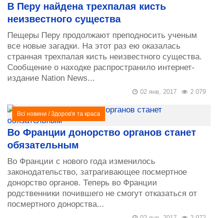
В Перу найдена трехпалая кисть
неизвестного существа
Пещеры Перу продолжают преподносить ученым
все новые загадки. На этот раз ею оказалась
странная трехпалая кисть неизвестного существа.
Сообщение о находке распространило интернет-
издание Nation News...
02 янв, 2017
2 079
Всі новини
/
Здоров'я та краса
Во Франции донорство органов станет
обязательным
Во Франции с нового года изменилось
законодательство, затрагивающее посмертное
донорство органов. Теперь во Франции
родственники почившего не смогут отказаться от
посмертного донорства...
02 янв, 2017
2 972