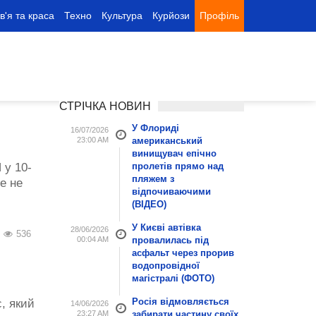
в'я та краса
Техно
Культура
Курйози
Профіль
СТРІЧКА НОВИН
У Флориді
16/07/2026
23:00 AM
американський
винищувач епічно
 у 10-
пролетів прямо над
пляжем з
е не
відпочиваючими
(ВІДЕО)
У Києві автівка
28/06/2026
536
00:04 AM
провалилась під
асфальт через прорив
водопровідної
магістралі (ФОТО)
Росія відмовляється
, який
14/06/2026
23:27 AM
забирати частину своїх