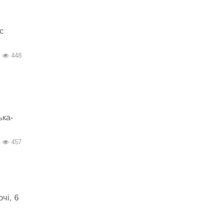
с
448
ька-
457
чі, 6