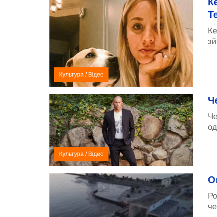
К
Т
Ке
зй
Культура
/
Відео
Ч
Че
од
Культура
/
Відео
О
Ро
че