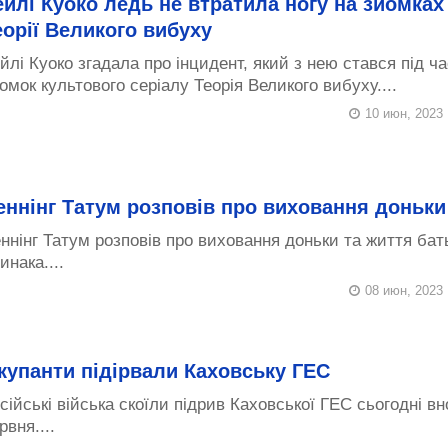
ейлі Куоко ледь не втратила ногу на зйомках
еорії Великого вибуху
йлі Куоко згадала про інцидент, який з нею стався під ча
омок культового серіалу Теорія Великого вибуху....
10 июн, 2023
еннінг Татум розповів про виховання доньки
ннінг Татум розповів про виховання доньки та життя бат
инака....
08 июн, 2023
купанти підірвали Каховську ГЕС
сійські війська скоїли підрив Каховської ГЕС сьогодні вно
рвня....