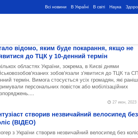
Всі новини
В УкраЇні
В світі
Наука
Здоро
тало відомо, яким буде покарання, якщо не
'явитися до ТЦК у 10-денний термін
кількох областях України, зокрема, в Києві днями
йськовозобов'язаних зобов'язали з'явитися до ТЦК та СП
нний термін. Вимога стосується усіх громадян, які раніш
римували персональних повісток або мобілізаційних
зпоряджень....
27 июн, 2023
нтузіаст створив незвичайний велосипед без
оліс (ВІДЕО)
огер з України створив незвичайний велосипед без коліс