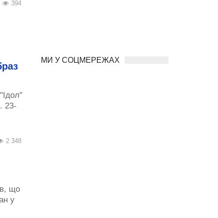
394
МИ У СОЦМЕРЕЖАХ
браз
"Ідол"
. 23-
2 348
в, що
ан у