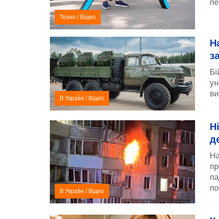
пе
Техно
/
Відео
Н
з
Бі
ун
ви
В УкраЇні
/
Відео
Н
д
На
пр
па
по
В УкраЇні
/
Відео