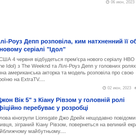
06 июн, 2023
ілі-Роуз Депп розповіла, ким натхненний її о
 новому серіалі "Ідол"
США 4 червня відбудеться прем'єра нового серіалу HBO 
he Idol) з The Weeknd та Лілі-Роуз Депп у головних ролях
чна американська акторка та модель розповіла про свою
роїню на ExtraTV....
02 июн, 2023
Джон Вік 5" з Кіану Рівзом у головній ролі
фіційно перебуває у розробці
лова кіногрупи Lionsgate Джо Дрейк нещодавно повідоми
ивця, зіграний Кіану Рівзом, повернеться на великий екр
йближчому майбутньому....