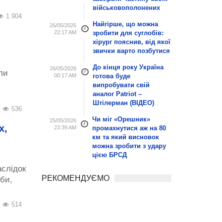
військовополонених
1 904
Найгірше, що можна
26/05/2026
22:17 AM
зробити для суглобів:
хірург пояснив, від якої
звички варто позбутися
До кінця року Україна
26/05/2026
ли
00:17 AM
готова буде
випробувати свій
аналог Patriot –
Штілерман (ВІДЕО)
536
Чи міг «Орешник»
25/05/2026
х,
23:39 AM
промахнутися аж на 80
км та який висновок
можна зробити з удару
цією БРСД
аслідок
РЕКОМЕНДУЄМО
би,
514