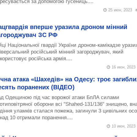
ресувається за допомогою гусениць....
25 июн, 2023
ацгвардія вперше уразила дроном мінний
агороджувач ЗС РФ
йці Національної гвардії України дроном-камікадзе урази
іверсальний російський мінний загороджувач, який
користовує російська армія....
16 июн, 2023
ічна атака «Шахедів» на Одесу: троє загибли
есять поранених (ВІДЕО)
д Одещиною під час ворожої атаки БпЛА силами
отиповітряної оборони всі "Shahed-131/136" знищено, вн
діння уламків сталася пожежа, загинули 3 цивільних осо
над 10 отримали поранення....
10 июн, 2023