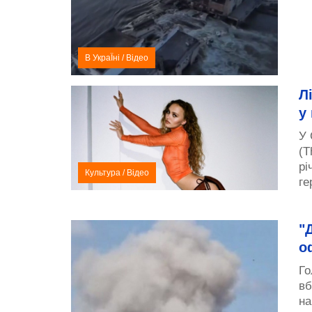
В УкраЇні
/
Відео
Л
у
У 
(T
рі
Культура
/
Відео
ге
"
о
Го
вб
на