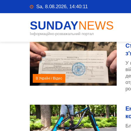
Sa, 8.08.2026, 14:40:12
SUNDAY
NEWS
Інформаційно-розважальний портал
С
з
У 
ві
де
В УкраЇні
/
Відео
от
ро
Е
к
Бл