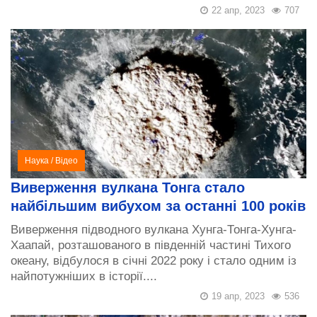
22 апр, 2023
707
Наука
/
Відео
Виверження вулкана Тонга стало
найбільшим вибухом за останні 100 років
Виверження підводного вулкана Хунга-Тонга-Хунга-
Хаапай, розташованого в південній частині Тихого
океану, відбулося в січні 2022 року і стало одним із
найпотужніших в історії....
19 апр, 2023
536