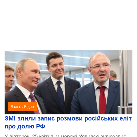
В світі
/
Відео
ЗМІ злили запис розмови російських еліт
про долю РФ
У вівторок, 25 квітня, у мережі з'явився аудіозапис,