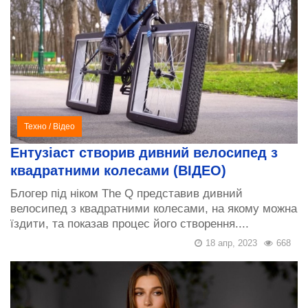
Техно
/
Відео
Ентузіаст створив дивний велосипед з
квадратними колесами (ВІДЕО)
Блогер під ніком The Q представив дивний
велосипед з квадратними колесами, на якому можна
їздити, та показав процес його створення....
18 апр, 2023
668