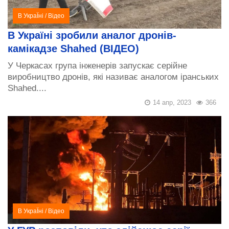
В УкраЇні
/
Відео
В Україні зробили аналог дронів-
камікадзе Shahed (ВІДЕО)
У Черкасах група інженерів запускає серійне
виробництво дронів, які називає аналогом іранських
Shahed....
14 апр, 2023
366
В УкраЇні
/
Відео