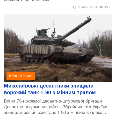
25 апр, 2023
386
В УкраЇні
/
Відео
Миколаївські десантники знищили
ворожий танк Т-90 з мінним тралом
Воїни 79-ї окремої десантно-штурмової бригади
Десантно-штурмових військ Збройних сил України
знищили російський танк Т-90 з мінним тралом....