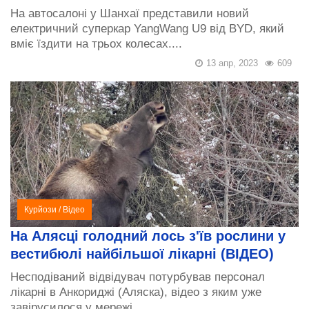
На автосалоні у Шанхаї представили новий
електричний суперкар YangWang U9 від BYD, який
вміє їздити на трьох колесах....
13 апр, 2023
609
Курйози
/
Відео
На Алясці голодний лось з'їв рослини у
вестибюлі найбільшої лікарні (ВІДЕО)
Несподіваний відвідувач потурбував персонал
лікарні в Анкориджі (Аляска), відео з яким уже
завірусилося у мережі....