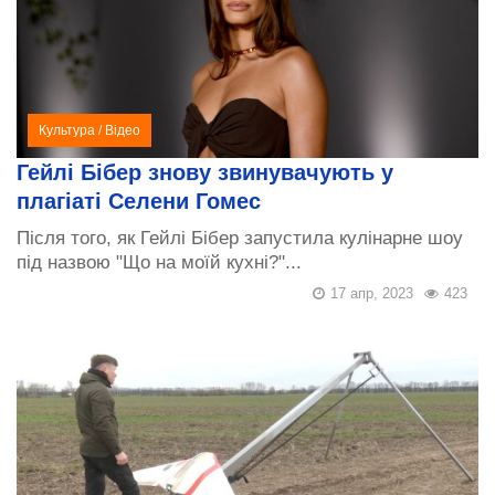
Культура
/
Відео
Гейлі Бібер знову звинувачують у
плагіаті Селени Гомес
Після того, як Гейлі Бібер запустила кулінарне шоу
під назвою "Що на моїй кухні?"...
17 апр, 2023
423