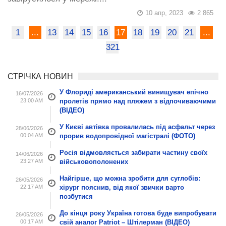
10 апр, 2023
2 865
1
...
13
14
15
16
17
18
19
20
21
...
321
СТРІЧКА НОВИН
У Флориді американський винищувач епічно
16/07/2026
23:00 AM
пролетів прямо над пляжем з відпочиваючими
(ВІДЕО)
У Києві автівка провалилась під асфальт через
28/06/2026
00:04 AM
прорив водопровідної магістралі (ФОТО)
Росія відмовляється забирати частину своїх
14/06/2026
23:27 AM
військовополонених
Найгірше, що можна зробити для суглобів:
26/05/2026
22:17 AM
хірург пояснив, від якої звички варто
позбутися
До кінця року Україна готова буде випробувати
26/05/2026
00:17 AM
свій аналог Patriot – Штілерман (ВІДЕО)