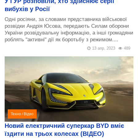
У ГУР розповіли, хто здійснює серії
вибухів у Росії
Одні росіяни, за словами представника військової
розвідки Андрія Юсова, передають Силам оборони
України розвідувальну інформацію, а інші громадяни
роблять "активні" дії як боротьбу з режимом....
13 апр, 2023
489
Техно
/
Відео
Новий електричний суперкар BYD вміє
їздити на трьох колесах (ВІДЕО)