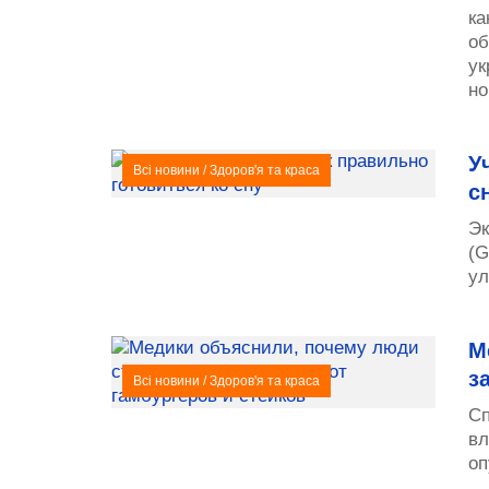
ка
об
ук
но
У
Всі новини
/
Здоров'я та краса
с
Эк
(G
ул
М
з
Всі новини
/
Здоров'я та краса
Сп
вл
оп