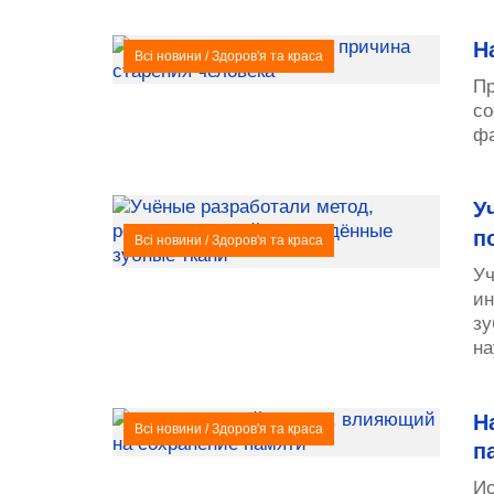
Н
Всі новини
/
Здоров'я та краса
Пр
со
фа
У
п
Всі новини
/
Здоров'я та краса
Уч
ин
зу
на
Н
Всі новини
/
Здоров'я та краса
п
Ис