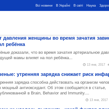
Всі новини
В УкраЇні
В світі
Наука
Здоро
т давления женщины во время зачатия зави
ол ребёнка
ёные доказали, что во время зачатия артериальное дав
дущей мамы влияет на пол ребёнка...
13 янв, 2017
ченые: утренняя зарядка снижает риск инфа
ренняя зарядка способна действовать на организм чело
к мощный антиоксидант. Об этом сообщается в статье,
убликованной в Brain, Behavior and Immunity....
13 янв, 2017