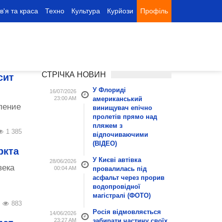
в'я та краса
Техно
Культура
Курйози
Профіль
СТРІЧКА НОВИН
сит
У Флориді
16/07/2026
23:00 AM
американський
ление
винищувач епічно
пролетів прямо над
пляжем з
1 385
відпочиваючими
(ВІДЕО)
ркта
У Києві автівка
28/06/2026
века
00:04 AM
провалилась під
асфальт через прорив
водопровідної
магістралі (ФОТО)
883
Росія відмовляється
14/06/2026
23:27 AM
забирати частину своїх