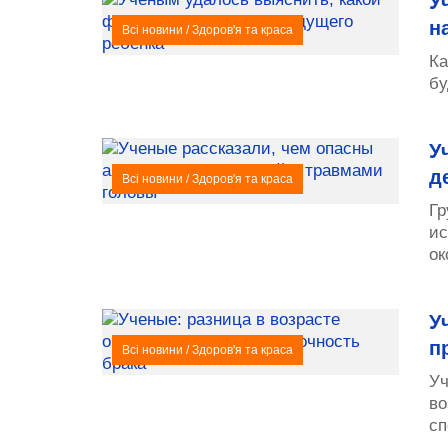
У
н
Всі новини
/
Здоров'я та краса
Ка
бу
У
д
Всі новини
/
Здоров'я та краса
Гр
ис
ок
У
п
Всі новини
/
Здоров'я та краса
Уч
во
сп