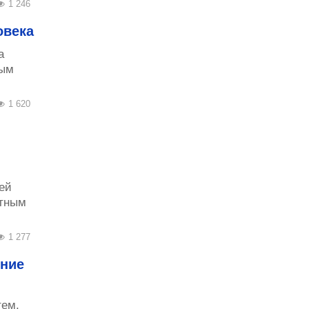
1 246
овека
а
ным
1 620
ей
ютным
1 277
ение
тем,