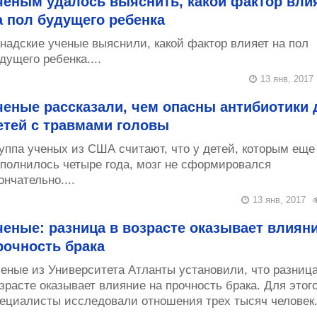
ченым удалось выяснить, какой фактор вли
а пол будущего ребенка
надские ученые выяснили, какой фактор влияет на пол
дущего ребенка....
13 янв, 2017
ченые рассказали, чем опасны антибиотики 
етей с травмами головы
уппа ученых из США считают, что у детей, которым еще
полнилось четыре года, мозг не сформировался
ончательно....
13 янв, 2017
ченые: разница в возрасте оказывает влияни
рочность брака
еные из Университета Атланты установили, что разница
зрасте оказывает влияние на прочность брака. Для этог
ециалисты исследовали отношения трех тысяч человек..