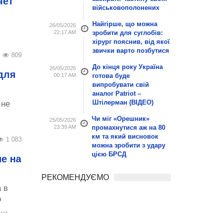
яет
військовополонених
Найгірше, що можна
26/05/2026
22:17 AM
зробити для суглобів:
хірург пояснив, від якої
звички варто позбутися
809
До кінця року Україна
26/05/2026
для
00:17 AM
готова буде
випробувати свій
аналог Patriot –
Штілерман (ВІДЕО)
 не
Чи міг «Орешник»
25/05/2026
23:39 AM
промахнутися аж на 80
км та який висновок
1 083
можна зробити з удару
цією БРСД
е на
РЕКОМЕНДУЄМО
 в
о
..