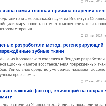
13 янв, 2017
азвана самая главная причина старения чел
едставители американской науки из Института Скриппс
общили миру новость о том, что может считаться глав
ктором старения....
13 янв, 2017
чёные разработали метод, регенерирующий
овреждённые зубные ткани
ёные из Королевского колледжа в Лондоне разработали
новационный метод восстановления повреждённых ткан
бов. Уникальное средство уже сейчас называют абсол
учным прорывом...
12 янв, 2017
азван важный фактор, влияющий на сохран
амяти
следователи из Университета Индианы проследили за 