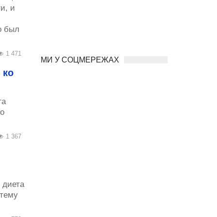
и, и
о был
1 471
МИ У СОЦМЕРЕЖАХ
 ко
га
по
1 367
 диета
 тему