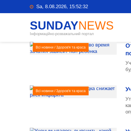
Sa, 8.08.2026, 15:52:33
SUNDAY
NEWS
Інформаційно-розважальний портал
О
Всі новини
/
Здоров'я та краса
п
Уч
бу
У
Всі новини
/
Здоров'я та краса
Ут
ка
оп