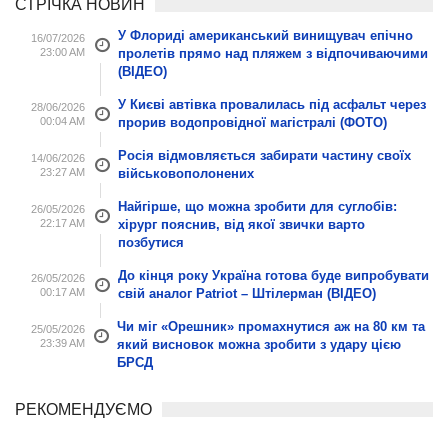
СТРІЧКА НОВИН
У Флориді американський винищувач епічно
16/07/2026
23:00 AM
пролетів прямо над пляжем з відпочиваючими
(ВІДЕО)
У Києві автівка провалилась під асфальт через
28/06/2026
00:04 AM
прорив водопровідної магістралі (ФОТО)
Росія відмовляється забирати частину своїх
14/06/2026
23:27 AM
військовополонених
Найгірше, що можна зробити для суглобів:
26/05/2026
22:17 AM
хірург пояснив, від якої звички варто
позбутися
До кінця року Україна готова буде випробувати
26/05/2026
00:17 AM
свій аналог Patriot – Штілерман (ВІДЕО)
Чи міг «Орешник» промахнутися аж на 80 км та
25/05/2026
23:39 AM
який висновок можна зробити з удару цією
БРСД
РЕКОМЕНДУЄМО