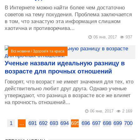
В Интернете можно найти более чем достаточно
советов на тему похудения. Проблема заключается
в том, что зачастую эта информация слишком
хаотична и противоречива...
06 янв, 2017
937
Всі новини
/
Здоров'я та краса
Ученые назвали идеальную разницу в
возрасте для прочных отношений
Говорят, что возраст не имеет значения для тех, кто
действительно любит друг друга. Однако ученые
утверждают, что разница в возрасте все же влияет
на прочность отношений...
06 янв, 2017
2 169
1
...
691
692
693
694
695
696
697
698
699
700