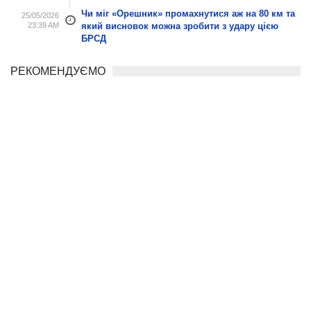
Чи міг «Орешник» промахнутися аж на 80 км та
25/05/2026
23:39 AM
який висновок можна зробити з удару цією
БРСД
РЕКОМЕНДУЄМО