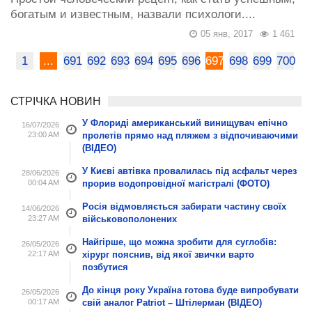
богатым и известным, назвали психологи....
05 янв, 2017
1 461
1
...
691
692
693
694
695
696
697
698
699
700
СТРІЧКА НОВИН
У Флориді американський винищувач епічно
16/07/2026
23:00 AM
пролетів прямо над пляжем з відпочиваючими
(ВІДЕО)
У Києві автівка провалилась під асфальт через
28/06/2026
00:04 AM
прорив водопровідної магістралі (ФОТО)
Росія відмовляється забирати частину своїх
14/06/2026
23:27 AM
військовополонених
Найгірше, що можна зробити для суглобів:
26/05/2026
22:17 AM
хірург пояснив, від якої звички варто
позбутися
До кінця року Україна готова буде випробувати
26/05/2026
00:17 AM
свій аналог Patriot – Штілерман (ВІДЕО)