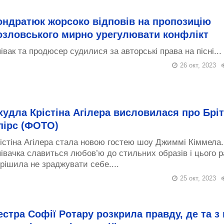
ондратюк жорсоко відповів на пропозицію
озловського мирно урегулювати конфлікт
івак та продюсер судилися за авторські права на пісні...
26 окт, 2023
худла Крістіна Агілера висловилася про Бріт
пірс (ФОТО)
істіна Агілера стала новою гостею шоу Джиммі Кіммела.
івачка славиться любов’ю до стильних образів і цього р
рішила не зраджувати себе....
25 окт, 2023
естра Софії Ротару розкрила правду, де та з