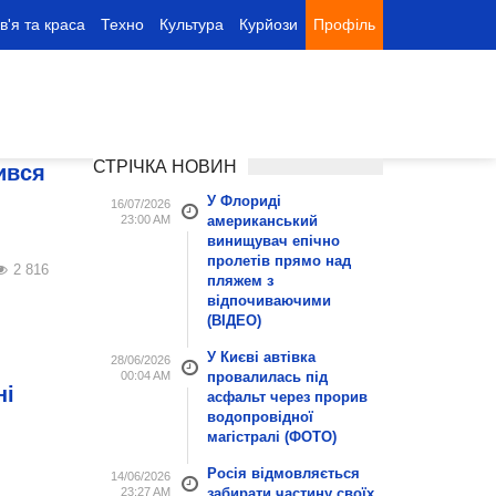
в'я та краса
Техно
Культура
Курйози
Профіль
СТРІЧКА НОВИН
ився
У Флориді
16/07/2026
23:00 AM
американський
винищувач епічно
пролетів прямо над
2 816
пляжем з
відпочиваючими
(ВІДЕО)
У Києві автівка
28/06/2026
00:04 AM
провалилась під
ні
асфальт через прорив
водопровідної
магістралі (ФОТО)
Росія відмовляється
14/06/2026
23:27 AM
забирати частину своїх