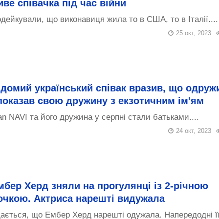
иве співачка під час війни
дейкували, що виконавиця жила то в США, то в Італії....
25 окт, 2023
ідомий український співак вразив, що одруж
 показав свою дружину з екзотичним ім'ям
an NAVI та його дружина у серпні стали батьками....
24 окт, 2023
мбер Херд зняли на прогулянці із 2-річною
очкою. Актриса нарешті видужала
ається, що Ембер Херд нарешті одужала. Напередодні її