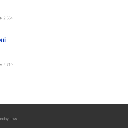
2 554
ні
2 719
undaynews.