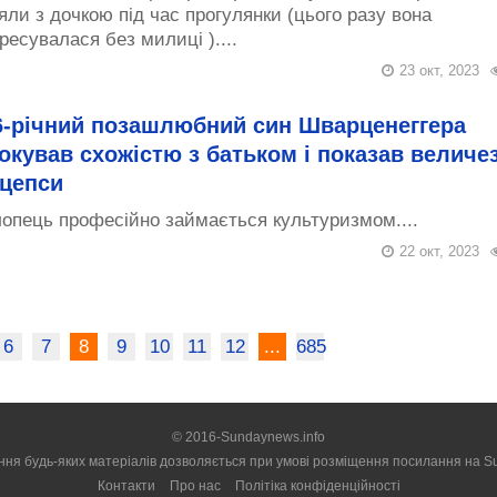
яли з дочкою під час прогулянки (цього разу вона
ресувалася без милиці )....
23 окт, 2023
6-річний позашлюбний син Шварценеггера
окував схожістю з батьком і показав величез
іцепси
опець професійно займається культуризмом....
22 окт, 2023
6
7
8
9
10
11
12
...
685
© 2016-Sundaynews.info
ння будь-яких матеріалів дозволяється при умові розміщення посилання на
S
Контакти
Про нас
Політіка конфіденційності