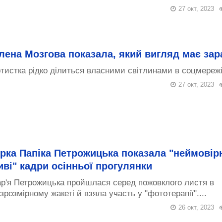
27 окт, 2023
лена Мозгова показала, який вигляд має зар
тистка рідко ділиться власними світлинами в соцмережі.
27 окт, 2023
ірка Папіка Петрожицька показала "неймовір
иві" кадри осінньої прогулянки
р'я Петрожицька пройшлася серед пожовклого листя в
зрозмірному жакеті й взяла участь у "фототерапії"....
26 окт, 2023