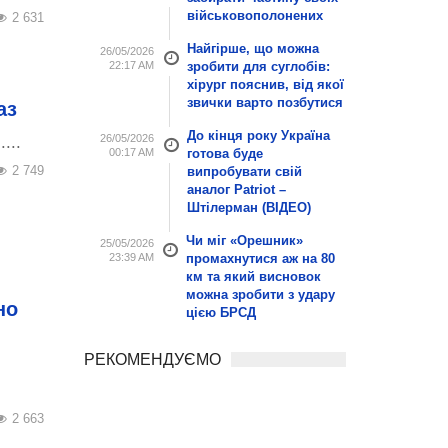
військовополонених
2 631
Найгірше, що можна
26/05/2026
22:17 AM
зробити для суглобів:
хірург пояснив, від якої
звички варто позбутися
аз
До кінця року Україна
26/05/2026
...
00:17 AM
готова буде
2 749
випробувати свій
аналог Patriot –
Штілерман (ВІДЕО)
Чи міг «Орешник»
25/05/2026
23:39 AM
промахнутися аж на 80
км та який висновок
можна зробити з удару
но
цією БРСД
РЕКОМЕНДУЄМО
2 663