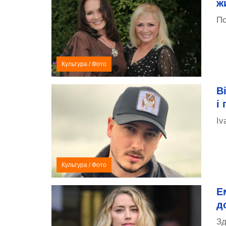
ж
По
Культура
/
Фото
В
і
Iv
Культура
/
Фото
Е
д
Зд