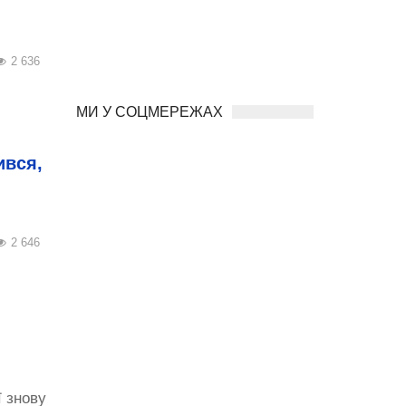
2 636
МИ У СОЦМЕРЕЖАХ
ився,
2 646
 знову