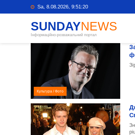
Sa, 8.08.2026, 9:51:21
SUNDAY
NEWS
Інформаційно-розважальний портал
З
ф
Зі
Культура
/
Фото
Д
С
Зн
рі