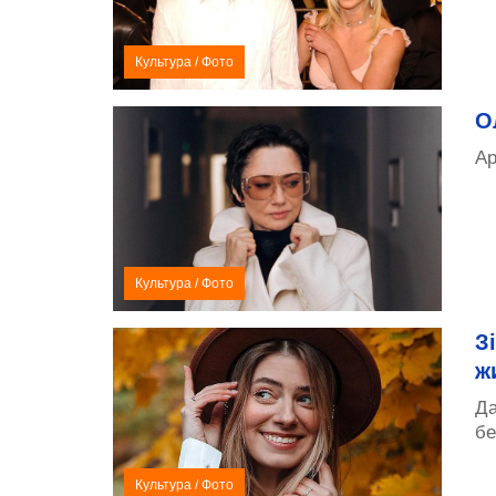
Культура
/
Фото
О
Ар
Культура
/
Фото
З
ж
Да
бе
Культура
/
Фото