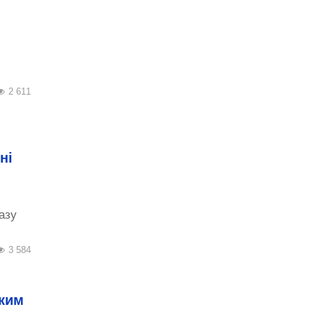
2 611
ні
азу
3 584
 ким