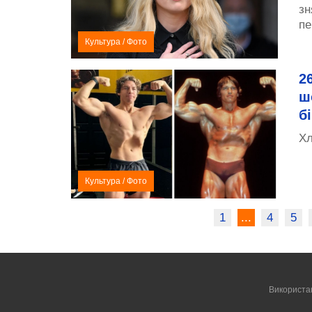
зн
пе
Культура
/
Фото
2
ш
б
Хл
Культура
/
Фото
1
...
4
5
Використа