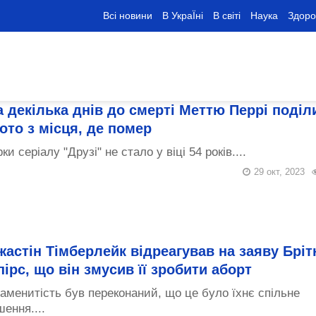
Всі новини
В УкраЇні
В світі
Наука
Здоро
а декілька днів до смерті Меттю Перрі поділ
ото з місця, де помер
рки серіалу "Друзі" не стало у віці 54 років....
29 окт, 2023
жастін Тімберлейк відреагував на заяву Бріт
пірс, що він змусив її зробити аборт
аменитість був переконаний, що це було їхнє спільне
шення....