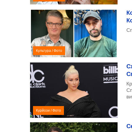
К
К
Сп
Культура
/
Фото
С
С
Кр
Сп
ви
Курйози
/
Фото
С