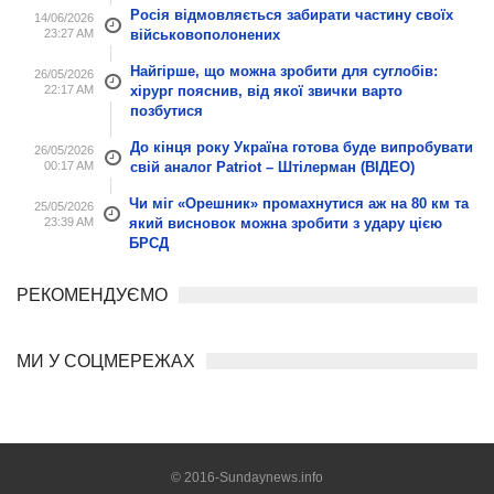
Росія відмовляється забирати частину своїх
14/06/2026
23:27 AM
військовополонених
Найгірше, що можна зробити для суглобів:
26/05/2026
22:17 AM
хірург пояснив, від якої звички варто
позбутися
До кінця року Україна готова буде випробувати
26/05/2026
00:17 AM
свій аналог Patriot – Штілерман (ВІДЕО)
Чи міг «Орешник» промахнутися аж на 80 км та
25/05/2026
23:39 AM
який висновок можна зробити з удару цією
БРСД
РЕКОМЕНДУЄМО
МИ У СОЦМЕРЕЖАХ
© 2016-Sundaynews.info