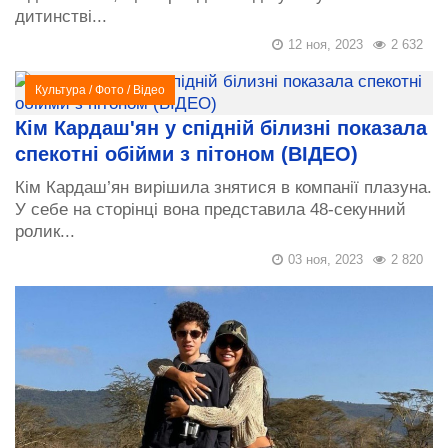
дитинстві...
12 ноя, 2023
2 632
Культура
/
Фото
/
Відео
Кім Кардаш'ян у спідній білизні показала
спекотні обійми з пітоном (ВІДЕО)
Кім Кардаш’ян вирішила знятися в компанії плазуна.
У себе на сторінці вона представила 48-секунний
ролик...
03 ноя, 2023
2 820