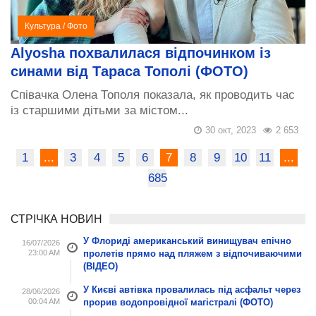
Культура
/
Фото
Alyosha похвалилася відпочинком із
синами від Тараса Тополі (ФОТО)
Співачка Олена Тополя показала, як проводить час
із старшими дітьми за містом...
30 окт, 2023
2 653
1
...
3
4
5
6
7
8
9
10
11
...
685
СТРІЧКА НОВИН
У Флориді американський винищувач епічно
16/07/2026
23:00 AM
пролетів прямо над пляжем з відпочиваючими
(ВІДЕО)
У Києві автівка провалилась під асфальт через
28/06/2026
00:04 AM
прорив водопровідної магістралі (ФОТО)