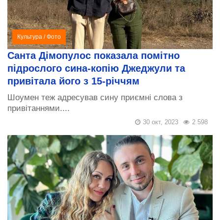
Культура
/
Фото
Санта Дімопулос показала помітно
підрослого сина-копію Джеджули та
привітала його з 15-річчям
Шоумен теж адресував сину приємні слова з
привітаннями....
30 окт, 2023
2 598