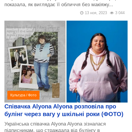
показала, як виглядає її обличчя без макіяжу...
13 ноя, 2023
3 044
Культура
/
Фото
Співачка Alyona Alyona розповіла про
булінг через вагу у шкільні роки (ФОТО)
Українська співачка Alyona Alyona зізналася
підписникам, що страждала від булінгу в