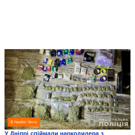
В УкраЇні
/
Фото
У Дніпрі спіймали наркодилера з