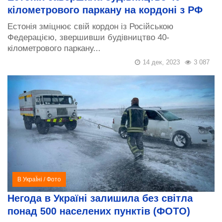
кілометрового паркану на кордоні з РФ
Естонія зміцнює свій кордон із Російською
Федерацією, звершивши будівництво 40-
кілометрового паркану...
14 дек, 2023
3 087
В УкраЇні
/
Фото
Негода в Україні залишила без світла
понад 500 населених пунктів (ФОТО)