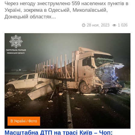
Через негоду знеструмлено 559 населених пунктів в
Україні, зокрема в Одеській, Миколаївській,
Донецькій областях...
28 ноя, 2023
1 026
В УкраЇні
/
Фото
Масштабна ДТП на трасі Київ – Чоп: