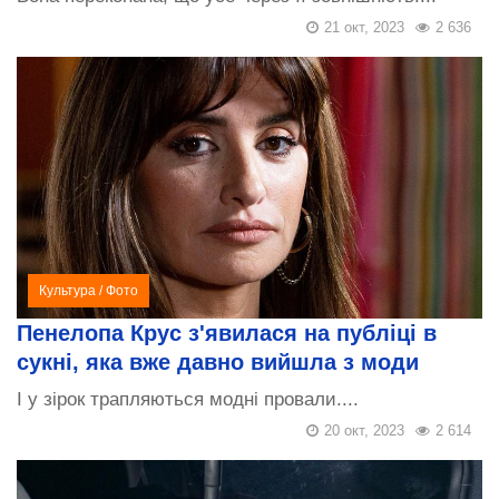
21 окт, 2023
2 636
Культура
/
Фото
Пенелопа Крус з'явилася на публіці в
сукні, яка вже давно вийшла з моди
І у зірок трапляються модні провали....
20 окт, 2023
2 614