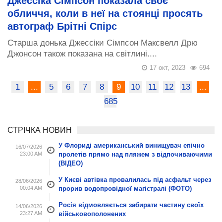
Джессіка Сімпсон показала своє
обличчя, коли в неї на стоянці просять
автограф Брітні Спірс
Старша донька Джессіки Сімпсон Максвелл Дрю
Джонсон також показана на світлині....
17 окт, 2023
694
1
...
5
6
7
8
9
10
11
12
13
...
685
СТРІЧКА НОВИН
У Флориді американський винищувач епічно
16/07/2026
23:00 AM
пролетів прямо над пляжем з відпочиваючими
(ВІДЕО)
У Києві автівка провалилась під асфальт через
28/06/2026
00:04 AM
прорив водопровідної магістралі (ФОТО)
Росія відмовляється забирати частину своїх
14/06/2026
23:27 AM
військовополонених