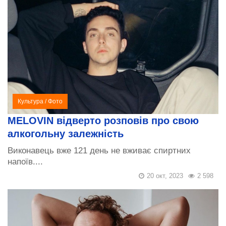
Культура
/
Фото
MELOVIN відверто розповів про свою
алкогольну залежність
Виконавець вже 121 день не вживає спиртних
напоїв....
20 окт, 2023
2 598