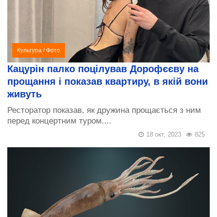
Культура
/
Фото
Кацурін палко поцілував Дорофєєву на
прощання і показав квартиру, в якій вони
живуть
Ресторатор показав, як дружина прощається з ним
перед концертним туром....
18 окт, 2023
825