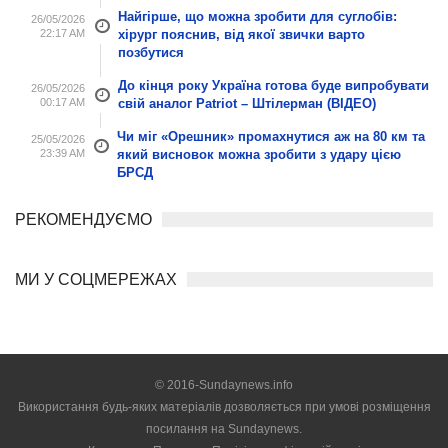
Найгірше, що можна зробити для суглобів:
26/05/2026
22:17 AM
хірург пояснив, від якої звички варто
позбутися
До кінця року Україна готова буде випробувати
26/05/2026
00:17 AM
свій аналог Patriot – Штілерман (ВІДЕО)
Чи міг «Орешник» промахнутися аж на 80 км та
25/05/2026
23:39 AM
який висновок можна зробити з удару цією
БРСД
РЕКОМЕНДУЄМО
МИ У СОЦМЕРЕЖАХ
© 2016-Sundaynews.info
Використання будь-яких матеріалів дозволяється при умові розміщення
посилання на
Sundaynews.