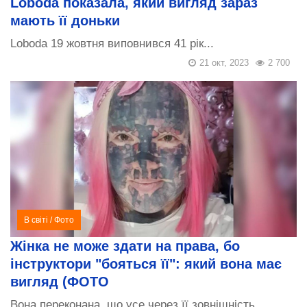
Loboda показала, який вигляд зараз
мають її доньки
Loboda 19 жовтня виповнився 41 рік...
21 окт, 2023
2 700
В світі
/
Фото
Жінка не може здати на права, бо
інструктори "бояться її": який вона має
вигляд (ФОТО
Вона переконана, що усе через її зовнішність....