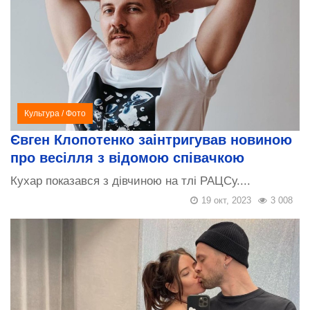
Культура
/
Фото
Євген Клопотенко заінтригував новиною
про весілля з відомою співачкою
Кухар показався з дівчиною на тлі РАЦСу....
19 окт, 2023
3 008