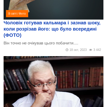
В світі
/
Фото
Чоловік готував кальмара і зазнав шоку,
коли розрізав його: що було всередині
(ФОТО)
Він точно не очікував цього побачити....
18 окт, 2023
3 442