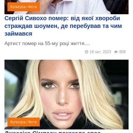
Культура
/
Фото
Сергій Сивохо помер: від якої хвороби
страждав шоумен, де перебував та чим
займався
Артист помер на 55-му році життя....
18 окт, 2023
809
Культура
/
Фото